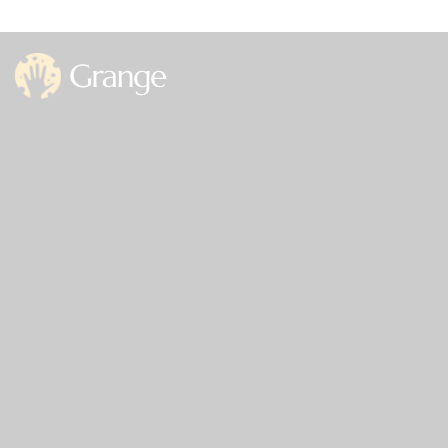
Office
Germany —
785 15h Street, Office 478
Berlin, De 81566
info@email.com
+1 840 841 25 69
Links
Home
About Us